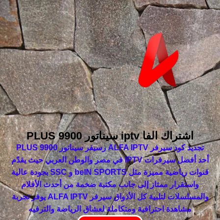
اشتراك الفا iptv سيناتور 9900 PLUS
تجديد كود سيرفر ALFA IPTV رسيفر سيناتور 9900 PLUS
أحد أفضل سيرفرات IPTV في مصر والوطن العربي حيث يقدّم
قنوات رياضية مميزة مثل beIN SPORTS و SSC بجودة عالية
واستقرار ممتاز إلى جانب مكتبة ضخمة من أحدث الأفلام
والمسلسلات لتلبية كل الأذواق سيرفر ALFA IPTV يوفر تجربة
مشاهدة احترافية ومتكاملة لعشاق الرياضة والترفيه